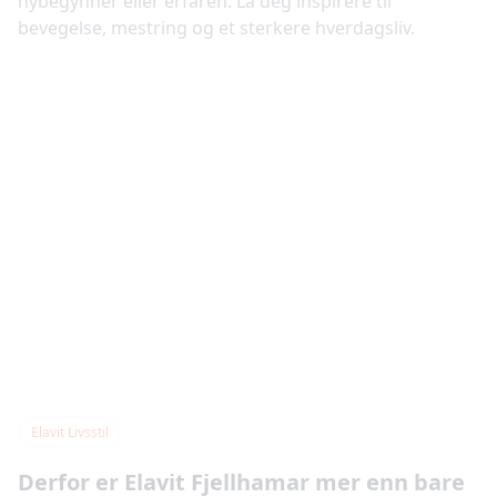
nybegynner eller erfaren. La deg inspirere til
bevegelse, mestring og et sterkere hverdagsliv.
Elavit Livsstil
Derfor er Elavit Fjellhamar mer enn bare