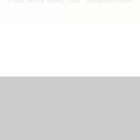
© Elavit Helse & Trening | 2026
Kontakt
Personvern