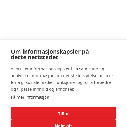
Om informasjonskapsler på
dette nettstedet
Vi bruker informasjonskapsler til å samle inn og
analysere informasjon om nettstedets ytelse og bruk,
Erlend har sirkeltrening mandager og
for å gi sosiale medier funksjoner og for å forbedre
onsdager kl 09:00. Dette er gratis for
og tilpasse innhold og annonser.
medlemmer på Elavit og påmelding gjøres
Få mer informasjon
via appen "Boost system".
Treningen er et tilbud til deg som ønsker å
Tillat
ha det sosialt sammen med andre og i
tillegg få trent viktige muskelgrupper. Her
Nekt alt