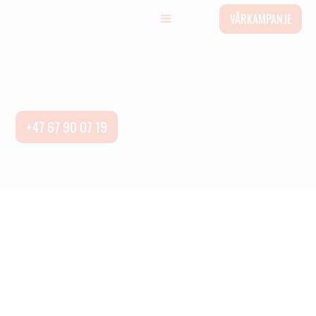
VÅRKAMPANJE
Sirkeltrening
+47 67 90 07 19